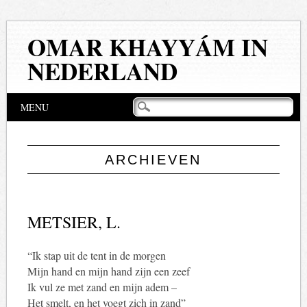
OMAR KHAYYÁM IN
NEDERLAND
Hoofdmenu
Naar
MENU
de
inhoud
springen
ARCHIEVEN
METSIER, L.
“Ik stap uit de tent in de morgen
Mijn hand en mijn hand zijn een zeef
Ik vul ze met zand en mijn adem –
Het smelt, en het voegt zich in zand”