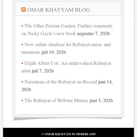
OMAR KHAYYAM BLOG
The Other Persian Garden: Further comments
on Nicky Gayle’s new book
augustus 7, 2026
New online database for Rubaiyat music and
narrations
juli 19, 2026
Elijah Albert Cox: An undervalued Rubaiyat
artist
juli 7, 2026
Narrations of the Rubaiyat on Record
juni 14,
2026
The Rubaiyat of Webster Murray
juni 3, 2026
© OMAR KHAYYÁM IN NEDERLAND