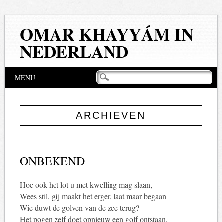
OMAR KHAYYÁM IN
NEDERLAND
Hoofdmenu
Naar
MENU
de
inhoud
springen
ARCHIEVEN
ONBEKEND
Hoe ook het lot u met kwelling mag slaan,
Wees stil, gij maakt het erger, laat maar begaan.
Wie duwt de golven van de zee terug?
Het pogen zelf doet opnieuw een golf ontstaan.