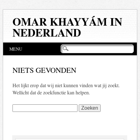
OMAR KHAYYÁM IN
NEDERLAND
Hoofdmenu
Naar
MENU
de
inhoud
springen
NIETS GEVONDEN
Het lijkt erop dat wij niet kunnen vinden wat jij zoekt.
Wellicht dat de zoekfunctie kan helpen.
Zoeken
naar: