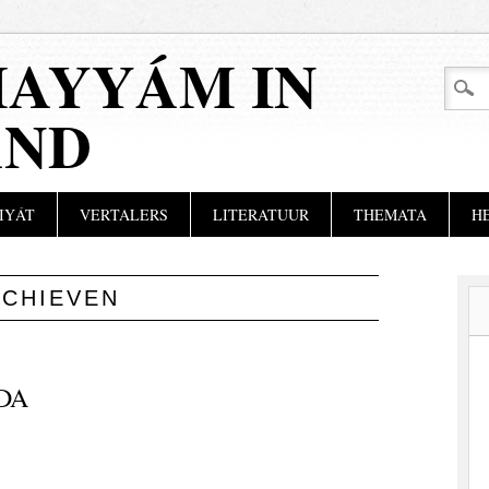
AYYÁM IN
AND
IYÁT
VERTALERS
LITERATUUR
THEMATA
H
RCHIEVEN
DA