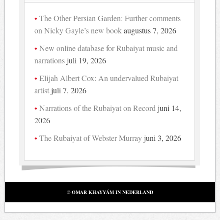
The Other Persian Garden: Further comments
on Nicky Gayle’s new book
augustus 7, 2026
New online database for Rubaiyat music and
narrations
juli 19, 2026
Elijah Albert Cox: An undervalued Rubaiyat
artist
juli 7, 2026
Narrations of the Rubaiyat on Record
juni 14,
2026
The Rubaiyat of Webster Murray
juni 3, 2026
© OMAR KHAYYÁM IN NEDERLAND