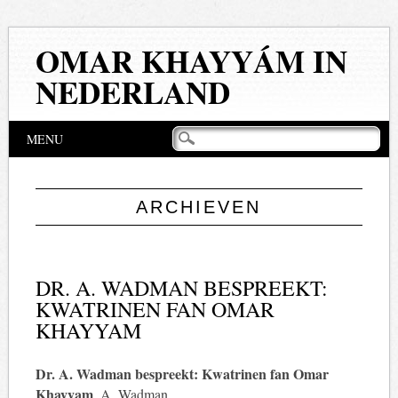
OMAR KHAYYÁM IN
NEDERLAND
Hoofdmenu
Naar
MENU
de
inhoud
springen
ARCHIEVEN
DR. A. WADMAN BESPREEKT:
KWATRINEN FAN OMAR
KHAYYAM
Dr. A. Wadman bespreekt: Kwatrinen fan Omar
Khayyam
. A. Wadman.