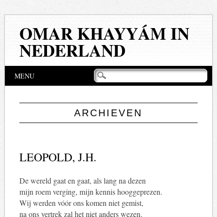
OMAR KHAYYÁM IN
NEDERLAND
Hoofdmenu
Naar
MENU
de
inhoud
springen
ARCHIEVEN
LEOPOLD, J.H.
De wereld gaat en gaat, als lang na dezen
mijn roem verging, mijn kennis hooggeprezen.
Wij werden vóór ons komen niet gemist,
na ons vertrek zal het niet anders wezen.