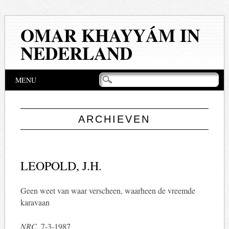
OMAR KHAYYÁM IN
NEDERLAND
Hoofdmenu
Naar
MENU
de
inhoud
springen
ARCHIEVEN
LEOPOLD, J.H.
Geen weet van waar verscheen, waarheen de vreemde
karavaan
NRC
, 7-3-1987