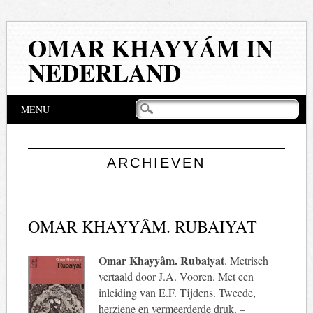
OMAR KHAYYÁM IN
NEDERLAND
Hoofdmenu
Naar
MENU
de
inhoud
springen
ARCHIEVEN
OMAR KHAYYÂM. RUBAIYAT
Omar Khayyâm. Rubaiyat
. Metrisch
vertaald door J.A. Vooren. Met een
inleiding van E.F. Tijdens. Tweede,
herziene en vermeerderde druk. –