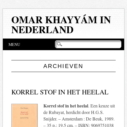
OMAR KHAYYÁM IN
NEDERLAND
Hoofdmenu
Naar
MENU
de
inhoud
springen
ARCHIEVEN
KORREL STOF IN HET HEELAL
Korrel stof in het heelal
. Een keuze uit
de Rubayat, herdicht door H.G.S.
Snijder. – Amsterdam : De Beuk, 1989.
– 35 p.; 19,5 cm. – ISBN: 9069751038