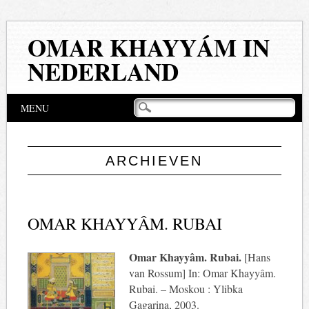
OMAR KHAYYÁM IN
NEDERLAND
Hoofdmenu
Naar
MENU
de
inhoud
springen
ARCHIEVEN
OMAR KHAYYÂM. RUBAI
Omar Khayyâm. Rubai.
[Hans
van Rossum] In: Omar Khayyâm.
Rubai. – Moskou : Ylibka
Gagarina, 2003.