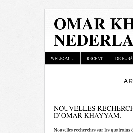
OMAR KH
NEDERL
Hoofdmenu
Naar
WELKOM …
RECENT
DE RUBÁ
de
inhoud
springen
A
NOUVELLES RECHERCH
D’OMAR KHAYYAM.
Nouvelles recherches sur les quatrai