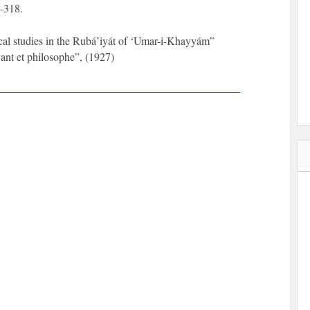
2–318.
cal studies in the Rubá’iyát of ‘Umar-i-Khayyám”
ant et philosophe”, (1927)