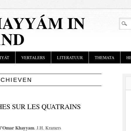
AYYÁM IN
AND
IYÁT
VERTALERS
LITERATUUR
THEMATA
H
RCHIEVEN
ES SUR LES QUATRAINS
ns d’Omar Khayyam
. J.H. Kramers