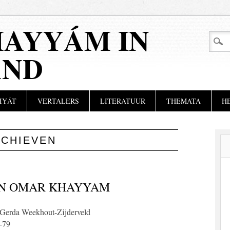
AYYÁM IN
AND
IYÁT
VERTALERS
LITERATUUR
THEMATA
H
RCHIEVEN
EN OMAR KHAYYAM
 Gerda Weekhout-Zijderveld
5-79