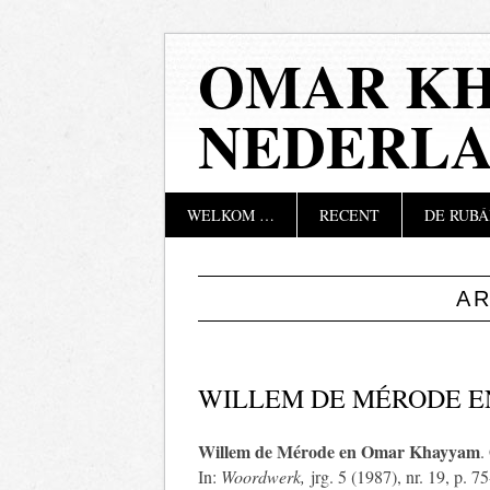
OMAR KH
NEDERL
Hoofdmenu
Naar
WELKOM …
RECENT
DE RUBÁ
de
inhoud
springen
A
WILLEM DE MÉRODE 
Willem de Mérode en Omar Khayyam
.
In:
Woordwerk,
jrg. 5 (1987), nr. 19, p. 7